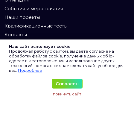
События и мероприятия
Наши проекты
Квалификационные тесты
Контакты
Участники
Наш сайт использует cookie
Продолжая работу с сайтом, вы даете согласие на
Экспертный клуб
обработку файлов cookie, получение данных об
ip-
адресе
и местоположении и использование других
Сертифицированные
технологий, помогающих нам сделать сайт удобнее для
вас.
Подробнее
Виртуальные
Все участники
Согласен
Материалы
покинуть сайт
Исследования и аналитика
Колонка директора
Колонка юриста