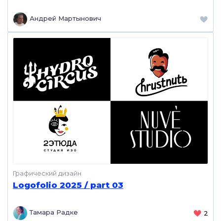
Zpoidberg URAL
Андрей Мартынович
Графический дизайн
Logofolio 2025 / part 03
Тамара Радке
2