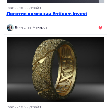
Графический дизайн
Логотип компании Enticom Invest
Вячеслав Макаров
1
Графический дизайн