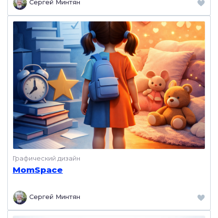
Сергей Минтян
Графический дизайн
MomSpace
Сергей Минтян