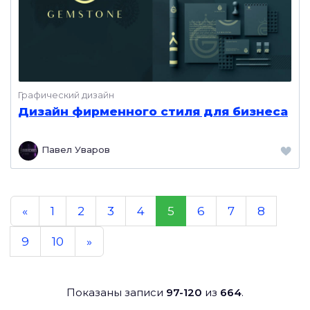
Графический дизайн
Дизайн фирменного стиля для бизнеса
Павел Уваров
«
1
2
3
4
5
6
7
8
9
10
»
Показаны записи
97-120
из
664
.