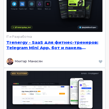
IT и Разработка
Trenergy - SaaS для фитнес-тренеров:
Telegram Mini App, бот и панель
управления. Тренировки, питание с
КБЖУ, прогресс, чаты, оплата | React.js,
Мхитар Манасян
Nest.js, Node.js