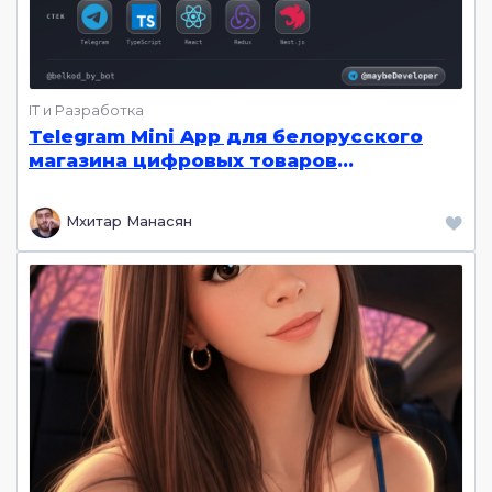
IT и Разработка
Telegram Mini App для белорусского
магазина цифровых товаров
PlayStation: игры, подписки, донаты.
Парсер PS Store, приём платежей,
Мхитар Манасян
админ-панель | React.js, Nest.js,
PostgreSQL