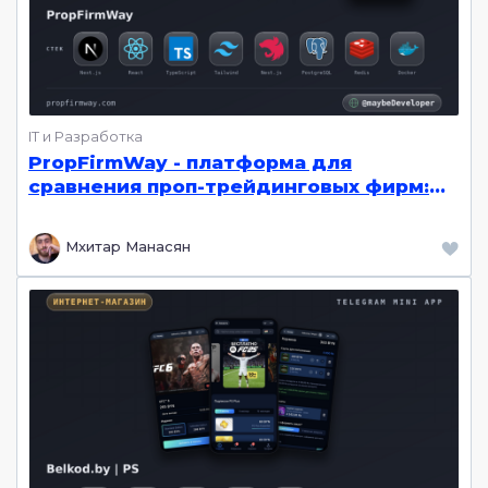
IT и Разработка
PropFirmWay - платформа для
сравнения проп-трейдинговых фирм:
каталог челленджей, рейтинги и
отзывы трейдеров, AI-скрейпер, SEO-
Мхитар Манасян
ядро | Next.js, Nest.js, Node.js