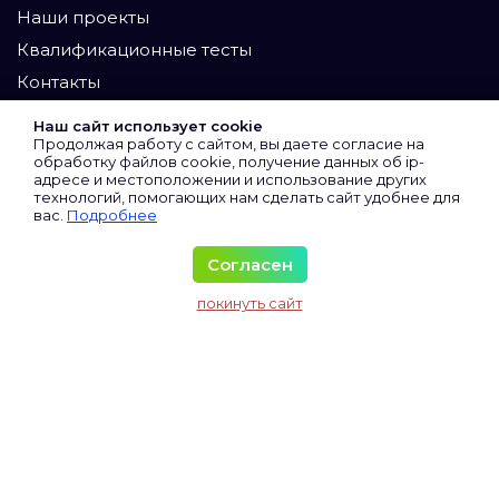
Наши проекты
Квалификационные тесты
Контакты
Участники
Наш сайт использует cookie
Продолжая работу с сайтом, вы даете согласие на
Экспертный клуб
обработку файлов cookie, получение данных об
ip-
адресе
и местоположении и использование других
Сертифицированные
технологий, помогающих нам сделать сайт удобнее для
вас.
Подробнее
Виртуальные
Все участники
Согласен
Материалы
покинуть сайт
Исследования и аналитика
Колонка директора
Колонка юриста
Соглашение
Правила
Услуги