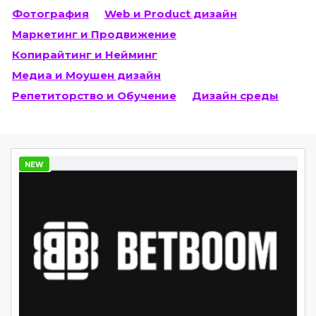
Фотография
Web и Product дизайн
Маркетинг и Продвижение
Копирайтинг и Нейминг
Медиа и Моушен дизайн
Репетиторство и Обучение
Дизайн среды