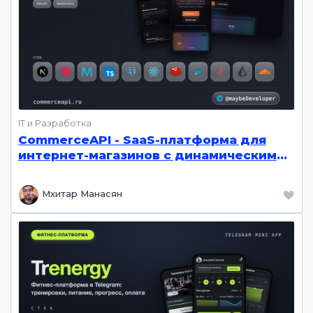
IT и Разработка
CommerceAPI - SaaS-платформа для
интернет-магазинов с динамическим
ORM и no-code конструктором
каталогов | Next.js, Nest.js, PostgreSQL,
Мхитар Манасян
Redis