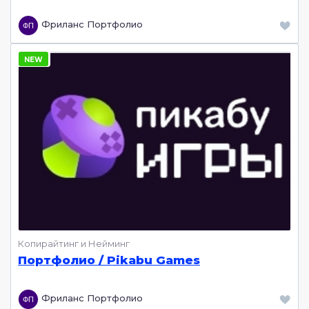
Фриланс Портфолио
Копирайтинг и Нейминг
Портфолио / Pikabu Games
Фриланс Портфолио