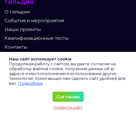
Гильдия
О гильдии
События и мероприятия
Наши проекты
Квалификационные тесты
Контакты
Участники
Наш сайт использует cookie
Продолжая работу с сайтом, вы даете согласие на
Экспертный клуб
обработку файлов cookie, получение данных об
ip-
адресе
и местоположении и использование других
Сертифицированные
технологий, помогающих нам сделать сайт удобнее для
вас.
Подробнее
Виртуальные
Все участники
Согласен
Материалы
покинуть сайт
Исследования и аналитика
Колонка директора
Колонка юриста