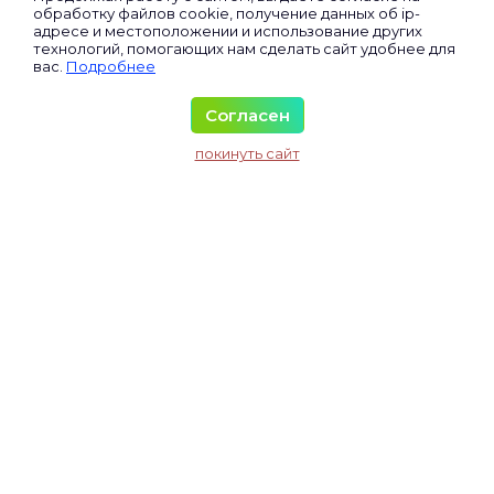
Экспертный клуб
обработку файлов cookie, получение данных об
ip-
адресе
и местоположении и использование других
Сертифицированные
технологий, помогающих нам сделать сайт удобнее для
вас.
Подробнее
Виртуальные
Все участники
Согласен
Материалы
покинуть сайт
Исследования и аналитика
Колонка директора
Колонка юриста
Соглашение
Правила
Услуги
Отказ от ответственности
© гильдия-фрилансеров.рф
+7 999 920-55-54