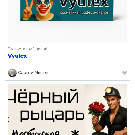
Графический дизайн
Vyulex
Сергей Минтян