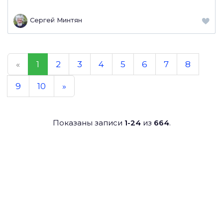
Сергей Минтян
«
1
2
3
4
5
6
7
8
9
10
»
Показаны записи
1-24
из
664
.