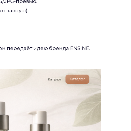
NG/JPG-превью.
 главную).
 он передаёт идею бренда ENSINE.