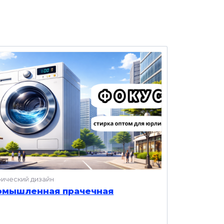
фический дизайн
омышленная прачечная