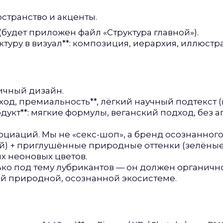
остранство и акценты.
 (будет приложен файл «Структура главной»).
уктуру в визуал**: композиция, иерархия, иллюст
ичный дизайн.
ход, премиальность**, лёгкий научный подтекст (п
дукт**: мягкие формулы, веганский подход, без
оциаций. Мы не «секс-шоп», а бренд осознанного 
ый) + приглушённые природные оттенки (зелёные
х неоновых цветов.
ько под тему лубрикантов — он должен органичн
ной природной, осознанной экосистеме.