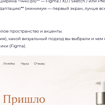
ширина ~1440 px)** — Figma / XD / Sketch / или P
адаптацию** (минимум — первый экран, лучше всю
елое пространство и акценты.
ия), какой визуальный подход вы выбрали и чем
ики (Figma).