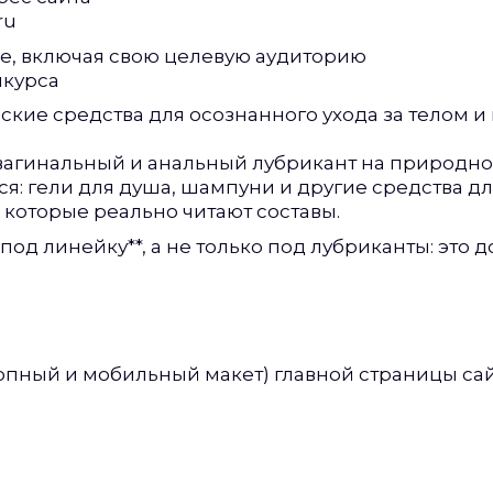
ru
е, включая свою целевую аудиторию
нкурса
ские средства для осознанного ухода за телом 
— вагинальный и анальный лубрикант на природн
я: гели для душа, шампуни и другие средства дл
 которые реально читают составы.
 под линейку**, а не только под лубриканты: это
топный и мобильный макет) главной страницы сай