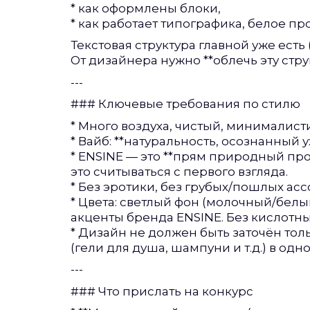
* как оформлены блоки,
* как работает типографика, белое пр
Текстовая структура главной уже есть
От дизайнера нужно **облечь эту стр
---
### Ключевые требования по стилю
* Много воздуха, чистый, минималист
* Вайб: **натуральность, осознанный у
* ENSINE — это **прям природный про
это считываться с первого взгляда.
* Без эротики, без грубых/пошлых асс
* Цвета: светлый фон (молочный/бел
акценты бренда ENSINE. Без кислотны
* Дизайн не должен быть заточён тол
(гели для душа, шампуни и т.д.) в од
---
### Что прислать на конкурс