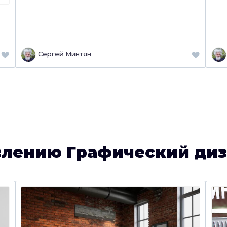
Сергей Минтян
влению Графический ди