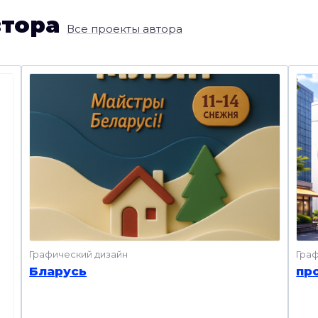
втора
Все проекты автора
Графический дизайн
Гра
Бларусь
пр