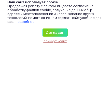
Участники
Наш сайт использует cookie
Продолжая работу с сайтом, вы даете согласие на
Экспертный клуб
обработку файлов cookie, получение данных об
ip-
адресе
и местоположении и использование других
Сертифицированные
технологий, помогающих нам сделать сайт удобнее для
вас.
Подробнее
Виртуальные
Все участники
Согласен
Материалы
покинуть сайт
Исследования и аналитика
Колонка директора
Колонка юриста
Соглашение
Правила
Услуги
Отказ от ответственности