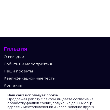
Гильдия
О гильдии
События и мероприятия
Наши проекты
Квалификационные тесты
Контакты
Участники
Наш сайт использует cookie
Продолжая работу с сайтом, вы даете согласие на
Экспертный клуб
обработку файлов cookie, получение данных об
ip-
адресе
и местоположении и использование других
Сертифицированные