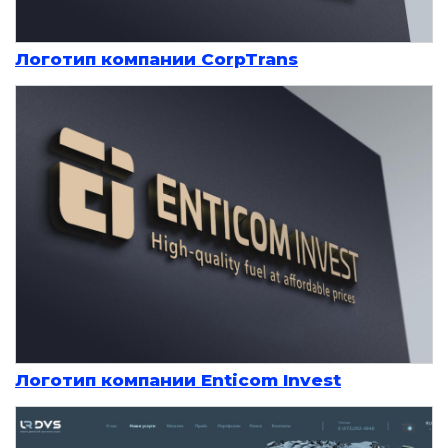
Логотип компании CorpTrans
Логотип компании Enticom Invest