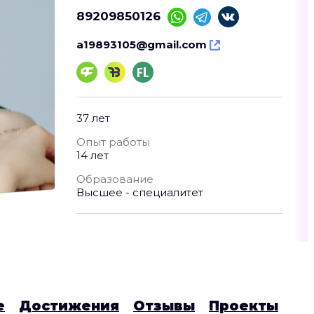
89209850126
a19893105@gmail.com
37 лет
Опыт работы
14 лет
Образование
Высшее - специалитет
е
Достижения
Отзывы
Проекты