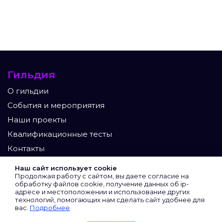
Гильдия
О гильдии
События и мероприятия
Наши проекты
Квалификационные тесты
Контакты
Участники
Наш сайт использует cookie
Продолжая работу с сайтом, вы даете согласие на
Экспертный клуб
обработку файлов cookie, получение данных об
ip-
адресе
и местоположении и использование других
Сертифицированные
технологий, помогающих нам сделать сайт удобнее для
вас.
Подробнее
Виртуальные