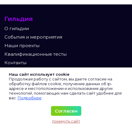
Гильдия
О гильдии
События и мероприятия
Наши проекты
Квалификационные тесты
Контакты
Участники
Наш сайт использует cookie
Продолжая работу с сайтом, вы даете согласие на
Экспертный клуб
обработку файлов cookie, получение данных об
ip-
адресе
и местоположении и использование других
Сертифицированные
технологий, помогающих нам сделать сайт удобнее для
вас.
Подробнее
Виртуальные
Все участники
Согласен
Материалы
покинуть сайт
Исследования и аналитика