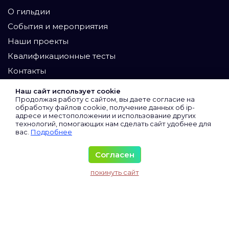
О гильдии
События и мероприятия
Наши проекты
Квалификационные тесты
Контакты
Участники
Наш сайт использует cookie
Продолжая работу с сайтом, вы даете согласие на
Экспертный клуб
обработку файлов cookie, получение данных об
ip-
адресе
и местоположении и использование других
Сертифицированные
технологий, помогающих нам сделать сайт удобнее для
вас.
Подробнее
Виртуальные
Все участники
Согласен
Материалы
покинуть сайт
Исследования и аналитика
Колонка директора
Колонка юриста