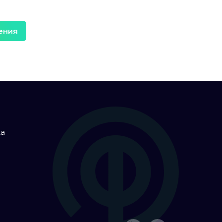
ения
ка