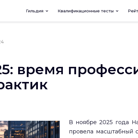
Гильдия
Квалификационные тесты
Рей
24
25: время професс
рактик
В ноябре 2025 года Н
провела масштабный о