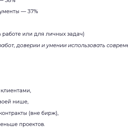
— 38%
рументы — 37%
 работе или для личных задач)
 работ, доверии и умении использовать совре
 клиентами,
воей нише,
онтракты (вне бирж),
меньше проектов.